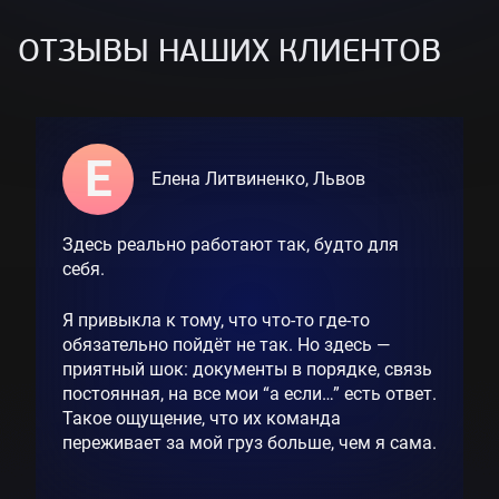
ОТЗЫВЫ НАШИХ КЛИЕНТОВ
А
А
Е
Елена Литвиненко, Львов
Александр Пархоменко, Харьков
Алина С., Киев
Здесь реально работают так, будто для
Я в бизнесе недавно, и логистика для меня
Быстро, качественно, недорого. И главное —
себя.
была чем-то вроде тёмного леса.
без нервов.
Я привыкла к тому, что что-то где-то
С Dolphin Cargo с самого первого груза всё
Нашла компанию по совету коллеги, и
обязательно пойдёт не так. Но здесь —
пошло гладко. Объяснили, подсказали,
теперь уже 5-й груз отправляю с ними.
приятный шок: документы в порядке, связь
даже помогли с поставщиком. Очень
Всегда всё просчитывают заранее, дают
постоянная, на все мои “а если…” есть ответ.
благодарен за поддержку.
реальные сроки, не обещают невозможного.
Такое ощущение, что их команда
А главное — цена всегда прозрачная.
переживает за мой груз больше, чем я сама.