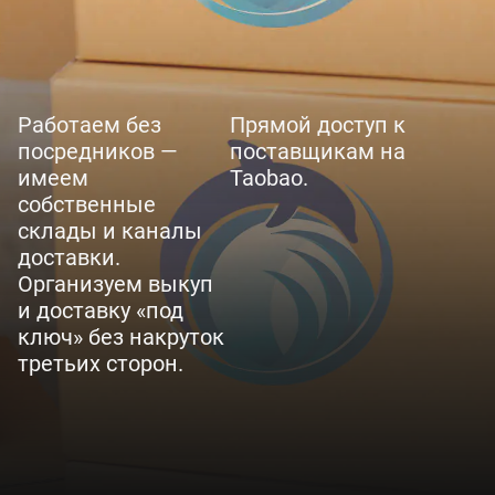
Работаем без
Прямой доступ к
посредников —
поставщикам на
имеем
Taobao.
собственные
склады и каналы
доставки.
Организуем выкуп
и доставку «под
ключ» без накруток
третьих сторон.