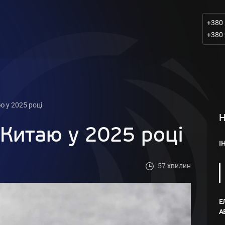
+380 
+380 
ю у 2025 році
Н
 Китаю у 2025 році
І
57 хвилин
Е
А