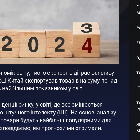
Г
В
Р
Е
О
омік світу, і його експорт відіграє важливу
Т
 році Китай експортував товарів на суму понад
 найбільшим показником у світі.
І
Т
енції ринку, у світі, де все змінюється
Р
штучного інтелекту (ШІ). На основі аналізу
 товари будуть найбільш популярними для
Я
озповідаємо, які прогнози ми отримали.
К