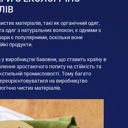
ЛІВ
истих матеріалів, такі як органічний одяг,
та одяг з натуральних волокон, є одними з
овари є популярними, оскільки вони
ійкі продукти.
в у виробництві бавовни, що ставить країну в
лення зростаючого попиту на стійкість та
екстильній промисловості. Тому багато
переорієнтовуватися на виробництво
логічно чистих матеріалів.