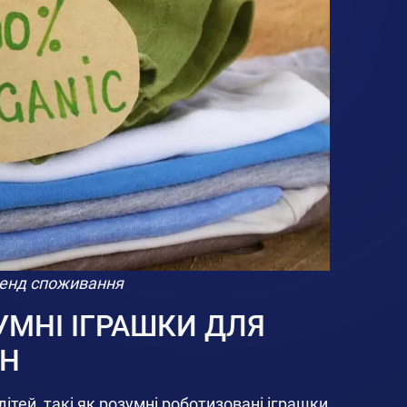
тренд споживання
УМНІ ІГРАШКИ ДЛЯ
ИН
ітей, такі як розумні роботизовані іграшки,